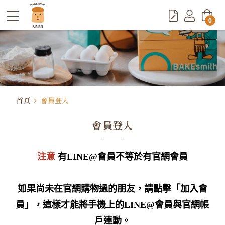
0
首頁
會員登入
會員登入
注意
有LINE@會員不等於有官網會員
如果尚未在官網購物過的朋友，請點擊「加入會
員」，這樣才能將手機上的LINE@會員與官網帳
戶連動。