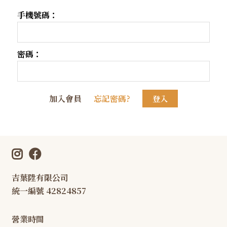
手機號碼：
密碼：
加入會員
忘記密碼?
吉葉陞有限公司
統一編號 42824857
營業時間