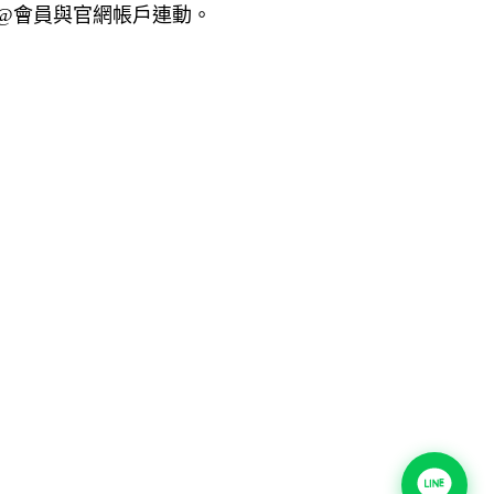
E@會員與官網帳戶連動。