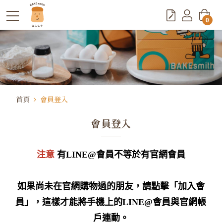
0
首頁
會員登入
會員登入
注意
有LINE@會員不等於有官網會員
如果尚未在官網購物過的朋友，請點擊「加入會
員」，這樣才能將手機上的LINE@會員與官網帳
戶連動。