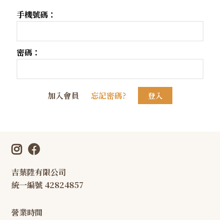
手機號碼：
密碼：
加入會員
忘記密碼?
吉葉陞有限公司
統一編號 42824857
營業時間