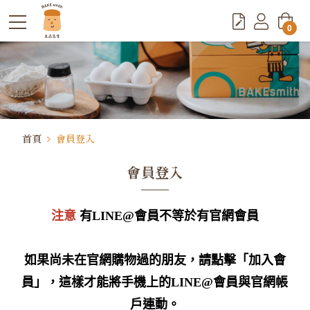
0
首頁
會員登入
會員登入
注意
有LINE@會員不等於有官網會員
如果尚未在官網購物過的朋友，請點擊「加入會
員」，這樣才能將手機上的LINE@會員與官網帳
戶連動。