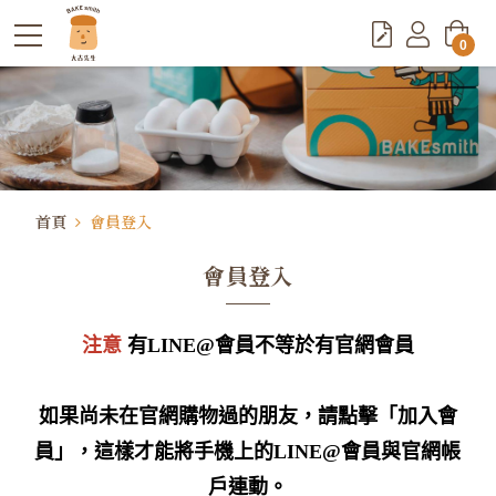
0
首頁
會員登入
會員登入
注意
有LINE@會員不等於有官網會員
如果尚未在官網購物過的朋友，請點擊「加入會
員」，這樣才能將手機上的LINE@會員與官網帳
戶連動。