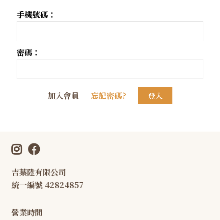
手機號碼：
密碼：
加入會員
忘記密碼?
吉葉陞有限公司
統一編號 42824857
營業時間