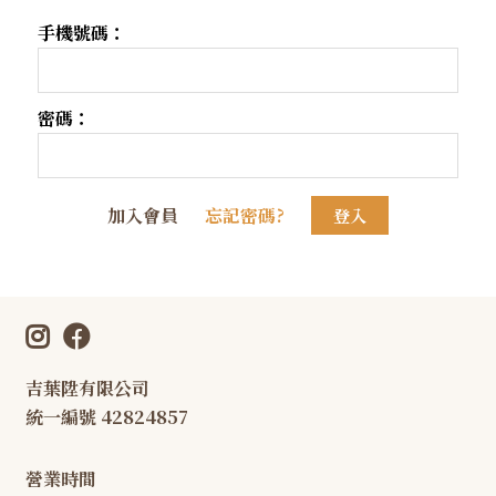
手機號碼：
密碼：
加入會員
忘記密碼?
吉葉陞有限公司
統一編號 42824857
營業時間