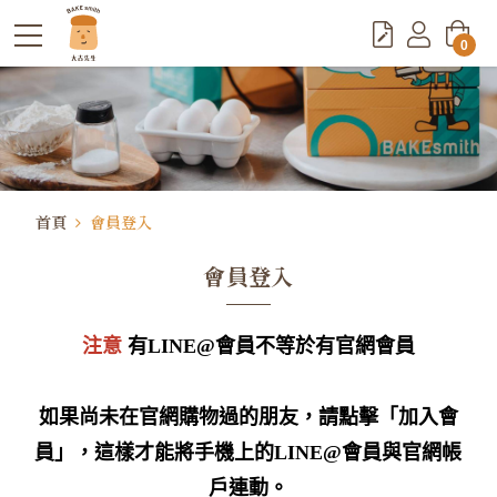
0
首頁
會員登入
會員登入
注意
有LINE@會員不等於有官網會員
如果尚未在官網購物過的朋友，請點擊「加入會
員」，這樣才能將手機上的LINE@會員與官網帳
戶連動。