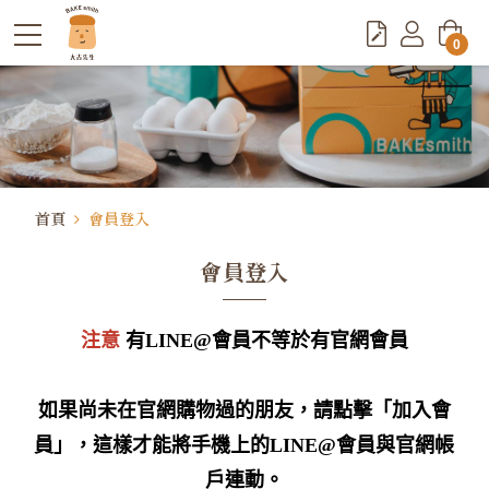
0
首頁
會員登入
會員登入
注意
有LINE@會員不等於有官網會員
如果尚未在官網購物過的朋友，請點擊「加入會
員」，這樣才能將手機上的LINE@會員與官網帳
戶連動。