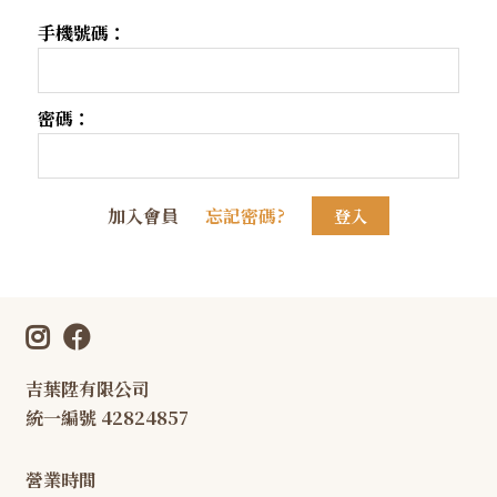
手機號碼：
密碼：
加入會員
忘記密碼?
吉葉陞有限公司
統一編號 42824857
營業時間