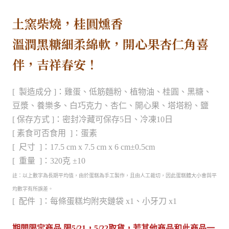
土窯柴燒，桂圓燻香
溫潤黑糖細柔綿軟，開心果杏仁角喜
伴，吉祥春安！
[ 製造成分 ]：雞蛋、低筋麵粉、植物油、桂圓、黑
糖
、
豆漿、養樂多、白巧克力、杏仁、開心果、塔塔粉
、鹽
[ 保存方式 ]：密封冷藏可保存5日、冷凍10日
[ 素食可否食用 ]：蛋素
[ 尺寸 ]：17.5 cm x 7.5 cm x 6 cm±0.5cm
[ 重量 ]：320克 ±10
註：以上數字為長期平均值，由於蛋糕為手工製作，且由人工裁切，因此蛋糕體大小會與平
均數字有所誤差。
[ 配件 ]：每條蛋糕均附夾鏈袋 x1、小牙刀 x1
期間限定商品 限5
/21
，5
/22
取貨，若其他商品和此商品一