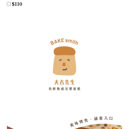
$
110