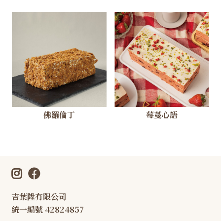
佛羅倫丁
莓蔓心語
吉葉陞有限公司
統一編號 42824857