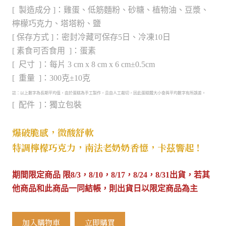
[ 製造成分 ]：雞蛋、低筋麵粉、砂糖、植物油、豆漿、
檸檬巧克力
、
塔塔粉、鹽
[ 保存方式 ]：密封冷藏可保存5日、冷凍10日
[ 素食可否食用 ]：蛋素
[ 尺寸 ]：每片 3 cm x 8 cm x 6 cm±0.5cm
[ 重量 ]：300克±10克
註：以上數字為長期平均值，由於蛋糕為手工製作，且由人工裁切，因此蛋糕體大小會與平均數字有所誤差。
[ 配件 ]：獨立包裝
爆破脆感，微酸舒軟
特調檸檬巧克力，南法老奶奶香憶，卡茲響起！
期間限定商品 限8/3，8/10，8/17，8/24，8/31
出貨
，若其
他商品和此商品一同結帳，則出貨日以限定商品為主
加入購物車
立即購買