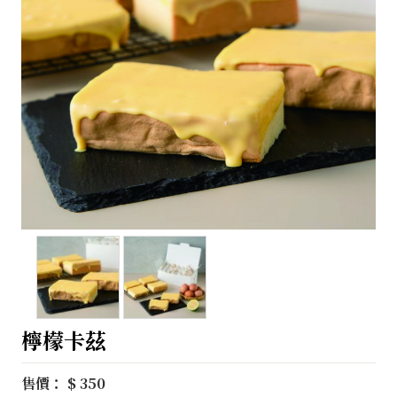
檸檬卡茲
售價： $ 350