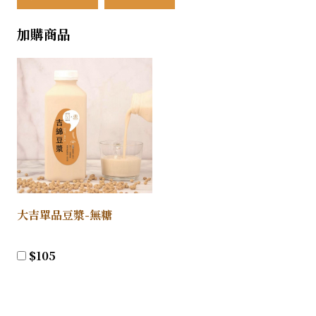
加購商品
大吉單品豆漿-無糖
$
105