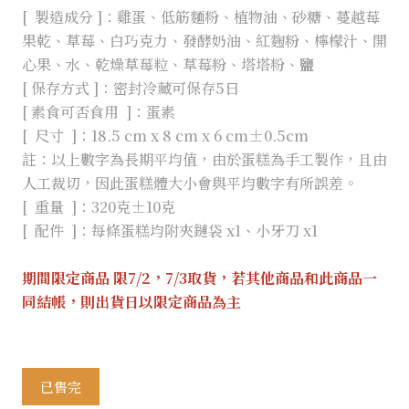
[ 製造成分 ]：雞蛋、低筋麵粉、植物油、砂糖、蔓越莓
果乾、草莓、白巧克力、發酵奶油、紅麴粉、檸檬汁、開
心果、水、乾燥草莓粒、草莓粉、塔塔粉、
鹽
[ 保存方式 ]：密封冷藏可保存5日
[ 素食可否食用 ]：蛋素
[ 尺寸 ]：18.5 cm x 8 cm x 6 cm±0.5cm
註：以上數字為長期平均值，由於蛋糕為手工製作，且由
人工裁切，因此蛋糕體大小會與平均數字有所誤差。
[ 重量 ]：320克±10克
[ 配件 ]：每條蛋糕均附夾鏈袋 x1、小牙刀 x1
期間限定商品 限7/2，7/3
取貨，若其他商品和此商品一
同結帳，則出貨日以限定商品為主
已售完