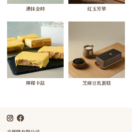
濃抹金時
紅玉芳華
檸檬卡茲
芝麻豆乳蛋糕
吉葉陞有限公司