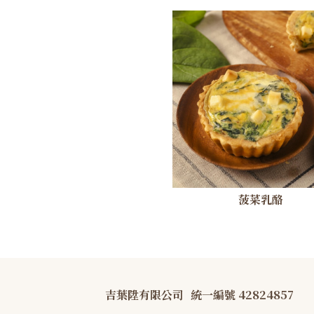
菠菜乳酪
吉葉陞有限公司
統一編號 42824857