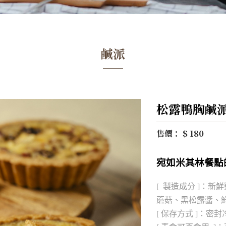
鹹派
松露鴨胸鹹
售價： $ 180
宛如米其林餐點
[ 製造成分 ]：新
蘑菇、
黑松露醬
、
[ 保存方式 ]：密