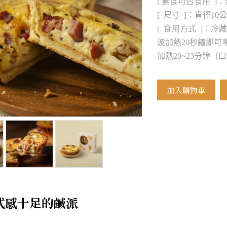
[ 素食可否食用 ]：
[ 尺寸 ]：直徑10
[ 食用方式 ]：冷
波加熱20秒鐘即可
加熱20~23分鐘
加入購物車
式感十足的鹹派