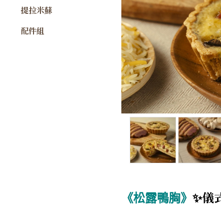
提拉米蘇
配件組
✨
儀
《松露鴨胸》