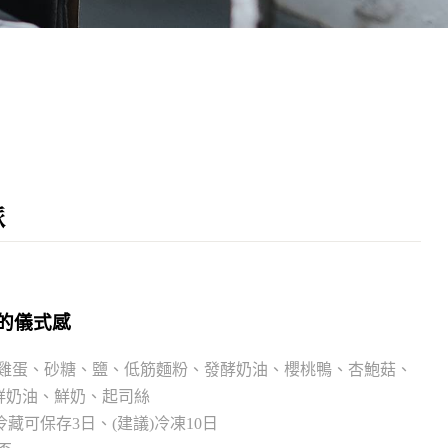
派
的儀式感
鮮雞蛋、砂糖、鹽
、
低筋麵粉、發酵奶油、櫻桃鴨
、
杏鮑菇、
鮮奶油、鮮奶、起司絲
封冷藏可保存3日、(建議)冷凍10日