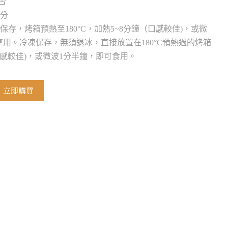
否
公分
藏保存，烤箱預熱至180°C，加熱5~8分鐘（口感較佳)，或微
享用。冷凍保存，無須退冰，直接放置在180°C預熱過的烤箱
（口感較佳)，或微波1分半鐘，即可食用。
立即購買