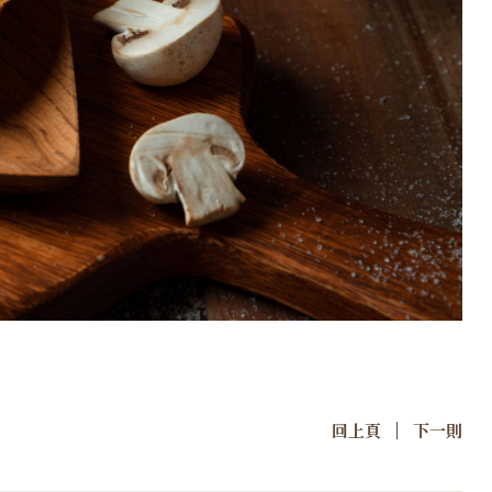
|
回上頁
下一則