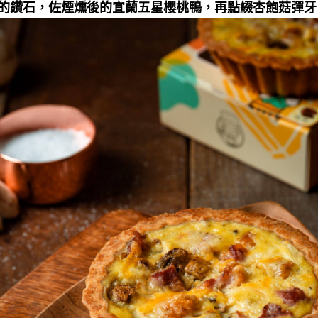
的鑽石，佐煙燻後的宜蘭五星櫻桃鴨，再點綴杏飽菇彈牙