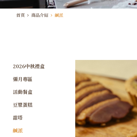
首頁
商品介紹
鹹派
2026中秋禮盒
彌月專區
活動餐盒
豆漿蛋糕
甜塔
鹹派