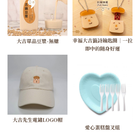
幸福大吉籤詩鑰匙圈｜一拉
大吉單品豆漿-無糖
即中的隨身好運
大吉先生電鏽LOGO帽
愛心蛋糕盤叉組