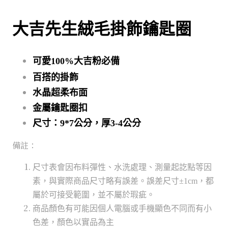
大吉先生絨毛掛飾鑰匙圈
可愛100%大吉粉必備
百搭的掛飾
水晶超柔布面
金屬鑰匙圈扣
尺寸：9*7公分，厚3-4公分
備註：
尺寸表會因布料彈性、水洗處理、測量起訖點等因
素，與實際商品尺寸略有誤差。誤差尺寸±1cm，都
屬於可接受範圍，並不屬於瑕疵。
商品顏色有可能因個人電腦或手機顯色不同而有小
色差，顏色以實品為主