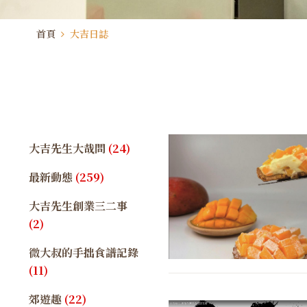
首頁
大吉日誌
大吉先生大哉問
(24)
最新動態
(259)
大吉先生創業三二事
(2)
微大叔的手拙食譜記錄
(11)
郊遊趣
(22)