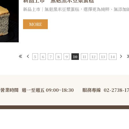
新品上市｜無麩黑米豆漿蛋糕，選擇更為純粹、無添加的
MORE
5
6
7
8
9
10
11
12
13
14
營業時間
週一至週五 09:00~18:30
服務專線
02-2738-1
AKEsmith 大吉先生·職人烘焙 All Rights Reserved.
隱私權