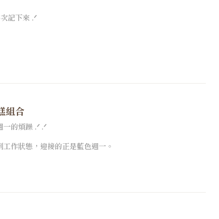
記下來 .ᐟ
糕組合
煩躁 .ᐟ .ᐟ
到工作狀態，迎接的正是藍色週一。