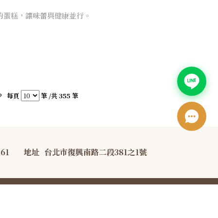
蛋糕，讓味蕾與健康並行。 ​
每頁
筆 /共 355 筆
761
地址
台北市復興南路二段381之1號
宣告
防詐騙宣導資訊