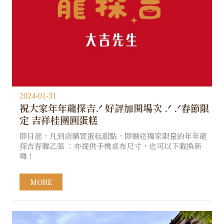
2024-01-31
祝大家年年龍探吉.ᐟ 好評加開場次 .ᐟ .ᐟ春節限
定 吉祥桂團圓蛋糕
即日起，凡到店購買蛋糕甜點，即贈送獨家限量的年年龍
探吉春聯乙張 ；亦提供手機桌布尺寸，也可以下載換新
囉！
MORE