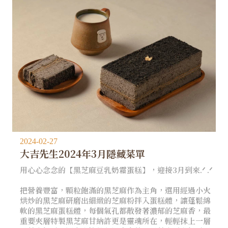
2024-02-27
大吉先生2024年3月隱藏菜單
用心心念念的【黑芝麻豆乳奶霜蛋糕】，迎接3月到來.ᐟ .ᐟ
把營養豐富，顆粒飽滿的黑芝麻作為主角，選用經過小火
烘炒的黑芝麻研磨出細緻的芝麻粉拌入蛋糕體，讓蓬鬆綿
軟的黑芝麻蛋糕體，每個氣孔都散發著濃郁的芝麻香，最
重要夾層特製黑芝麻甘納許更是靈魂所在，輕輕抹上一層