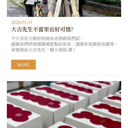
2024-01-31
大吉先生不當里長好可惜?
今天有位大姐特別進來店裡跟我們說：
謝謝你們把周邊環境妝點的很美，讓過年氛圍更加濃厚，
接著就給大吉先生一個大拇指 讚！
MORE