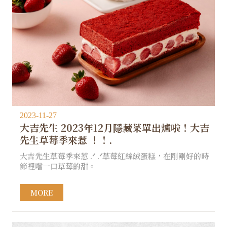
2023-11-27
大吉先生 2023年12月隱藏菜單出爐啦！大吉
先生草莓季來惹 ！！.
大吉先生草莓季來惹 .ᐟ .ᐟ草莓紅絲絨蛋糕，在剛剛好的時
節裡嚐一口草莓的甜。
MORE