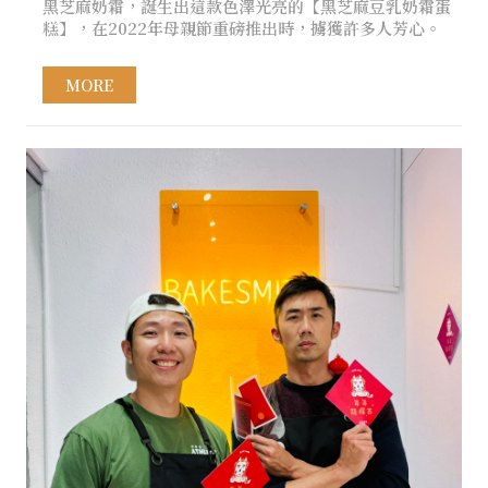
黑芝麻奶霜，誕生出這款色澤光亮的【黑芝麻豆乳奶霜蛋
糕】，在2022年母親節重磅推出時，擄獲許多人芳心。
MORE