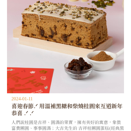
2024-01-11
喜迎春節.ᐟ 用溫補黑糖和柴燒桂圓來互道新年
恭喜 .ᐟ .ᐟ
人們說桂圓是吉祥、圓滿的果實，擁有美好的寓意，象徵
富貴團圓、事事圓滿；大吉先生的 吉祥桂團圓蛋糕(經典黑