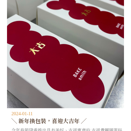
2024-01-11
╲ 新年換包裝，喜迎大吉年 ╱
今年春節隆重推出具有美好、吉祥寓意的 吉祥貴團圓蛋糕