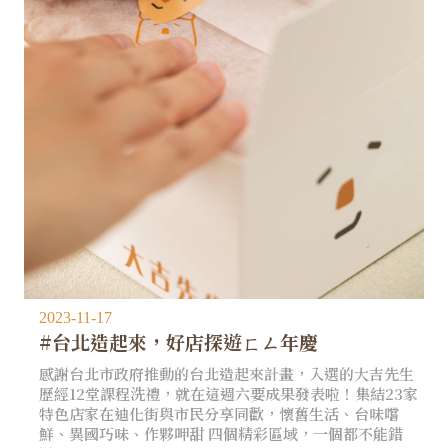
2023-11-17
#台北造起來，好店探遊ㄈㄥ年慶
感謝台北市政府推動的台北造起來計畫，入選的大吉先生
歷經12堂課程洗禮，就在這週六要成果發表啦！集結23家
特色店家在迪化街與市民分享同歡，懷舊生活、台味嚐
鮮、異國巧味、作夥呷甜 四個精彩區域，一個都不能錯