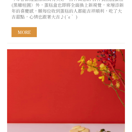
(黑糖桂圓）外，蛋糕盒也即將全面換上新視覺，來增添新
年的喜慶感，願每位收到蛋糕的人都能吉祥順利，吃了大
吉甜點，心情也跟著大吉♪(´ε｀ )
MORE