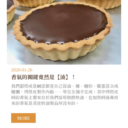
2020-01-26
香氣的關鍵竟然是【油】！
我們甜塔或是鹹派都是自己從油、糖、麵粉、雞蛋混合成
麵糰，烤塔皮製作內餡……等完全親手完成。其中烤塔皮
時的香氣主要來自於我們採用發酵奶油，在加熱時撲鼻而
來的香氣是其他奶油製品所沒有的。
MORE