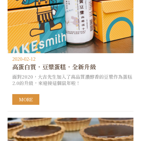
2020-02-12
高蛋白質．豆漿蛋糕．全新升級
面對2020，大吉先生加入了高品質濃醇香的豆漿作為蛋糕
2.0的升級，來迎接這個鼠年啦！
MORE