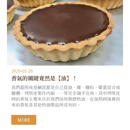
2020-01-26
香氣的關鍵竟然是【油】！
我們甜塔或是鹹派都是自己從油、糖、麵粉、雞蛋混合成
麵糰，烤塔皮製作內餡……等完全親手完成。其中烤塔皮
時的香氣主要來自於我們採用發酵奶油，在加熱時撲鼻而
來的香氣是其他奶油製品所沒有的。
MORE