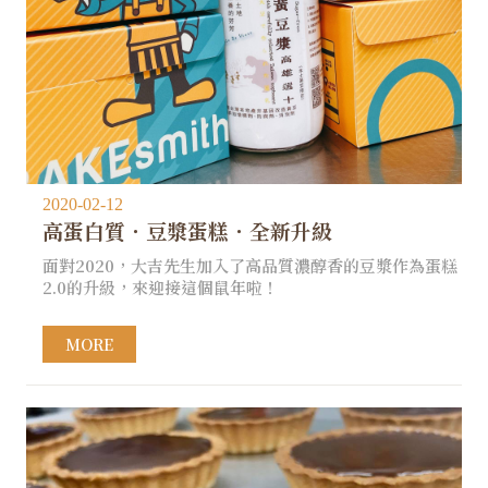
2020-02-12
高蛋白質．豆漿蛋糕．全新升級
面對2020，大吉先生加入了高品質濃醇香的豆漿作為蛋糕
2.0的升級，來迎接這個鼠年啦！
MORE