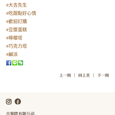
#大吉先生
#吃甜點好心情
#歡迎訂購
#豆漿蛋糕
#檸檬塔
#巧克力塔
#鹹派
|
|
上一則
回上頁
下一則
吉葉陞有限公司