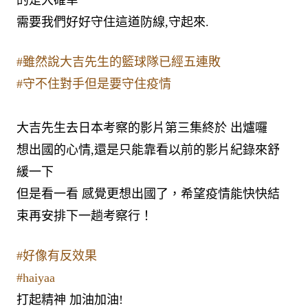
的是大確幸
需要我們好好守住這道防線,守起來.
#雖然說大吉先生的籃球隊已經五連敗
#守不住對手但是要守住疫情
大吉先生去日本考察的影片第三集終於 出爐囉
想出國的心情,還是只能靠看以前的影片紀錄來舒
緩一下
但是看一看 感覺更想出國了，希望疫情能快快結
束再安排下一趟考察行！
#好像有反效果
#haiyaa
打起精神 加油加油!