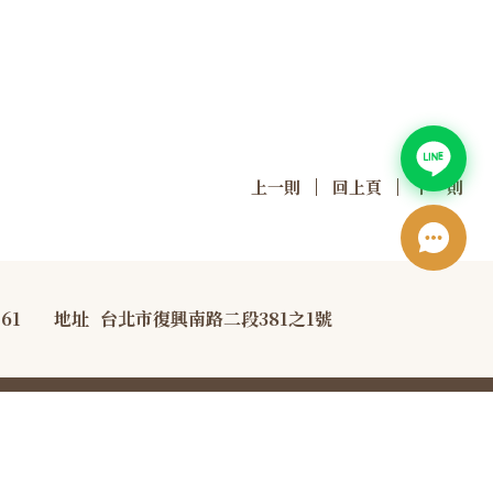
|
|
上一則
回上頁
下一則
761
地址
台北市復興南路二段381之1號
宣告
防詐騙宣導資訊