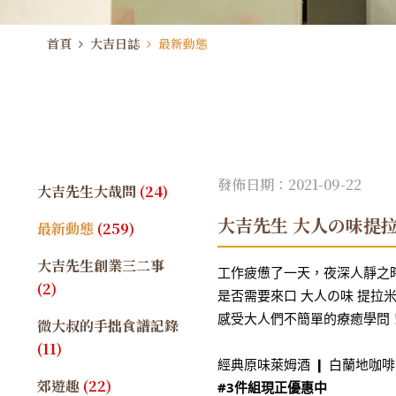
首頁
大吉日誌
最新動態
發佈日期：2021-09-22
大吉先生大哉問
(24)
大吉先生 大人の味提
最新動態
(259)
大吉先生創業三二事
工作疲憊了一天，夜深人靜之
(2)
是否需要來口 大人の味 提拉
感受大人們不簡單的療癒學問
微大叔的手拙食譜記錄
(11)
經典原味萊姆酒 ❙ 白蘭地咖啡 
郊遊趣
(22)
#3件組現正優惠中