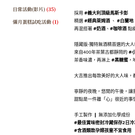
日常活動(影片)
(35)
採用
#義大利頂級馬斯卡彭
精選
#經典萊姆酒
、
#白蘭地
彌月蛋糕試吃活動
(1)
再混搭著
#奶酒
、
#咖啡酒
點
隱藏版-獨特無酒精首選的大
來自400年茶葉古都靜岡的
#
茶香味濃，再淋上
#黑糖蜜
，
大吉推出每款美好的大人味，
寧靜的夜晚，悠閒的午後，讓
甜點是一件離「心」很近的事情
手工製作 ❙ 無添加化學成份
#最佳賞味密封冷藏保存2日冷
#含酒類款孕婦孩童不宜食用