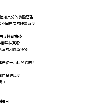
恰如其分的微醺酒香
綴不同層次的味蕾感受
人味
#靜岡抹茶
小柳津抹茶粉
地道的和風系療癒
都是從一小口開始的！
我們帶妳感受
 。
凍5日