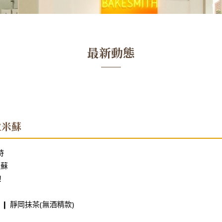
最新動態
拉米蘇
時
米蘇
！
❙ 靜岡抺茶(無酒精款)