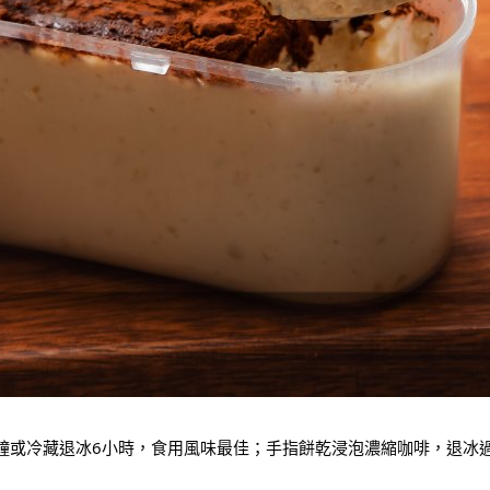
分鐘或冷藏退冰6小時，食用風味最佳；手指餅乾浸泡濃縮咖啡，退冰