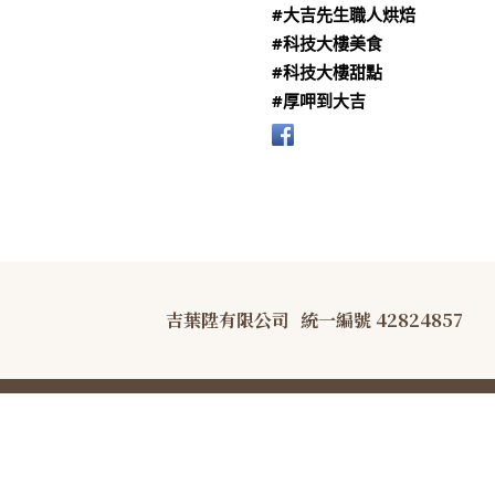
#大吉先生職人烘焙
#科技大樓美食
#科技大樓甜點
#厚呷到大吉
吉葉陞有限公司
統一編號 42824857
COPYRIGHT © B