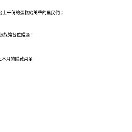
出上千份的蛋糕給萬華的里民們；
，怎能讓各位錯過！
上本月的隱藏菜單~