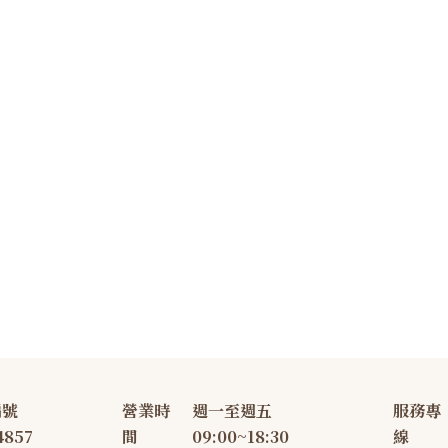
編號
營業時
週一至週五
服務專
4857
間
09:00~18:30
線