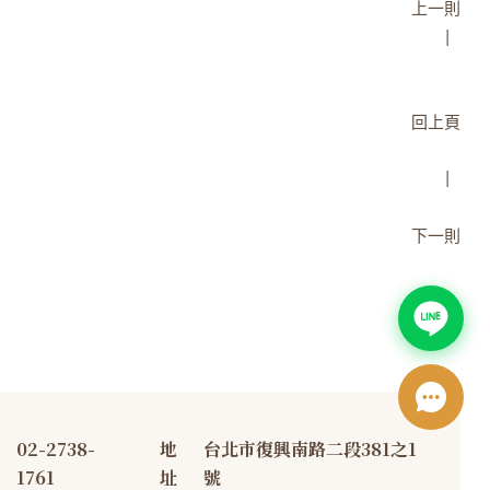
             上一則
               |  

          回上頁
                         |  

             下一則
02-2738-
地
台北市復興南路二段381之1
1761
址
號