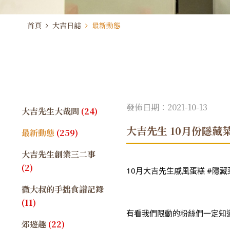
首頁
大吉日誌
最新動態
發佈日期：2021-10-13
大吉先生大哉問
(24)
大吉先生 10月份隱藏
最新動態
(259)
大吉先生創業三二事
(2)
10月大吉先生戚風蛋糕 
#隱藏
微大叔的手拙食譜記錄
(11)
有看我們限動的粉絲們一定知道 (
郊遊趣
(22)