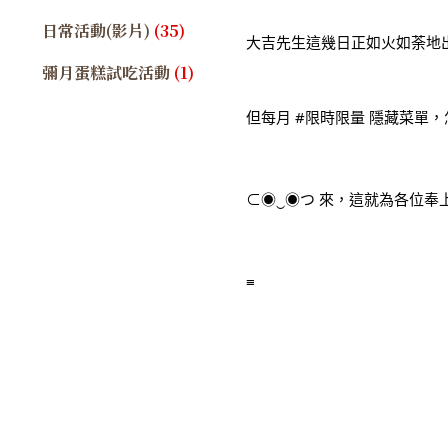
日常活動(影片)
(35)
大吉先生這幾日正如火如荼地
彌月蛋糕試吃活動
(1)
但每月 
#限時限量
 隱藏菜單
⊂◉‿◉つ 來，這就為各位奉
≡ 