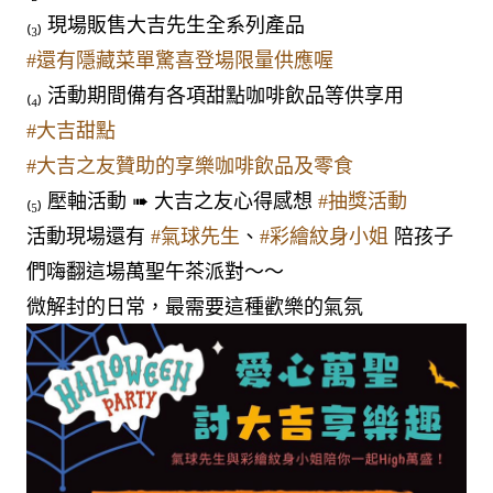
₍₃₎ 現場販售大吉先生全系列產品
#還有隱藏菜單驚喜登場限量供應喔
₍₄₎ 活動期間備有各項甜點咖啡飲品等供享用
#大吉甜點
#大吉之友贊助的享樂咖啡飲品及零食
₍₅₎ 壓軸活動 ➠ 大吉之友心得感想
#抽獎活動
活動現場還有
#氣球先生
、
#彩繪紋身小姐
陪孩子
們嗨翻這場萬聖午茶派對～～
微解封的日常，最需要這種歡樂的氣氛