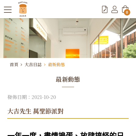
0
首頁
大吉日誌
最新動態
最新動態
發佈日期：2021-10-20
大吉先生 萬聖節派對
​一年一度，盡情搗蛋、放肆搞怪的日