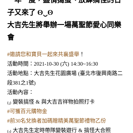
子又來了 ʘ‿ʘ
大吉先生將舉辦一場萬聖節愛心同樂
會
#邀請您和寶貝一起來共襄盛舉
！
活動時間：2021-10-30 (六) 14:30~16:30
活動地點：大吉先生花園廣場 (臺北市復興南路二
段381之1號)
活動內容：
₍₁₎ 變裝搞怪 & 與大吉吉祥物拍照打卡
#可獲百元購物金
#前30名兌換者加碼贈精美萬聖節禮物乙份
₍₂₎ 大吉先生定時帶隊變裝遊行 & 搞怪大合照