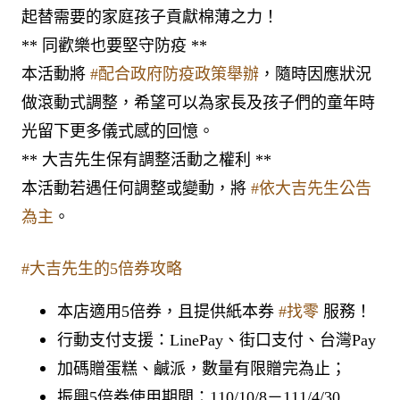
起替需要的家庭孩子貢獻棉薄之力！
** 同歡樂也要堅守防疫 **
本活動將
#配合政府防疫政策舉辦
，隨時因應狀況
做滾動式調整，希望可以為家長及孩子們的童年時
光留下更多儀式感的回憶。
** 大吉先生保有調整活動之權利 **
本活動若遇任何調整或變動，將
#依大吉先生公告
為主
。
#大吉先生的5倍券攻略
本店適用5倍券，且提供紙本券
#找零
服務！
行動支付支援：LinePay、街口支付、台灣Pay
加碼贈蛋糕、鹹派，數量有限贈完為止；
振興5倍券使用期間：110/10/8－111/4/30