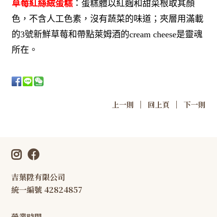
草莓紅絲絨蛋糕
：蛋糕體以紅麴和甜菜根取其顏
色，不含人工色素，沒有蔬菜的味道；夾層用滿載
的3號新鮮草莓和帶點萊姆酒的cream cheese是靈魂
所在。
|
|
上一則
回上頁
下一則
吉葉陞有限公司
統一編號 42824857
營業時間