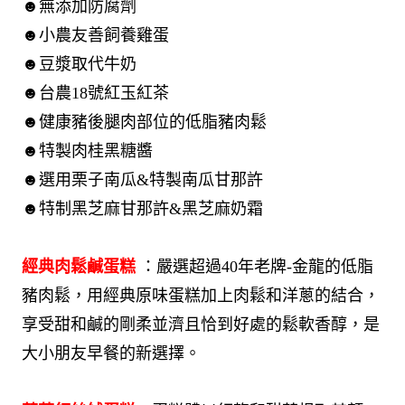
☻無添加防腐劑
☻小農友善飼養雞蛋
☻豆漿取代牛奶
☻台農18號紅玉紅茶
☻健康豬後腿肉部位的低脂豬肉鬆
☻特製肉桂黑糖醬
☻選用栗子南瓜&特製南瓜甘那許
☻特制黑芝麻甘那許&黑芝麻奶霜
經典肉鬆鹹蛋糕
：嚴選超過40年老牌-金龍的低脂
豬肉鬆，用經典原味蛋糕加上肉鬆和洋蔥的結合，
享受甜和鹹的剛柔並濟且恰到好處的鬆軟香醇，是
大小朋友早餐的新選擇。