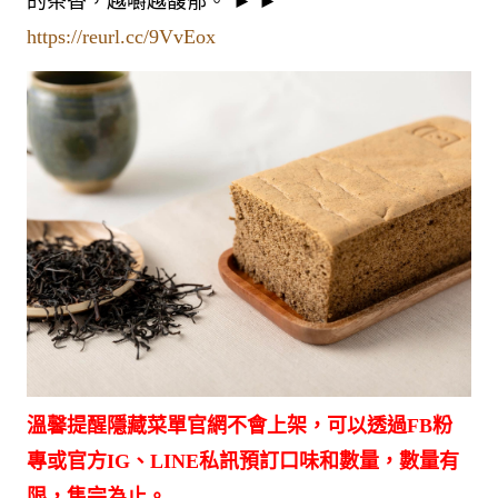
的茶香，越嚼越馥郁。 ► ►
https://reurl.cc/9VvEox
溫馨提醒隱藏菜單官網不會上架，可以透過FB粉
專或官方IG、LINE私訊預訂口味和數量，數量有
限，售完為止。