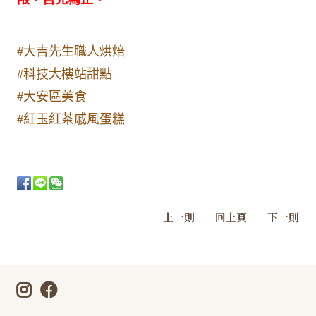
#大吉先生職人烘焙
#科技大樓站甜點
#大安區美食
#紅玉紅茶戚風蛋糕
|
|
上一則
回上頁
下一則