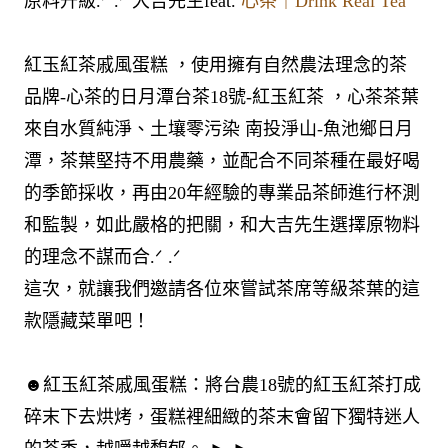
原料升級.ᐟ .ᐟ ​大吉先生feat.
心茶｜Drink Real Tea
紅玉紅茶戚風蛋糕 ，使用擁有自然農法理念的茶
品牌-心茶的日月潭台茶18號-紅玉紅茶 ，心茶茶葉
來自水質純淨、土壤零污染 南投淨山-魚池鄉日月
潭，茶葉堅持不用農藥，並配合不同茶種在最好喝
的季節採收，再由20年經驗的專業品茶師進行杯測
和監製，如此嚴格的把關，和大吉先生選擇原物料
的理念不謀而合.ᐟ .ᐟ ​
這次，就讓我們邀請各位來嘗試茶席等級茶葉的這
款隱藏菜單吧！
☻紅玉紅茶戚風蛋糕：將台農18號的紅玉紅茶打成
碎末下去烘烤，蛋糕裡細緻的茶末會留下獨特迷人