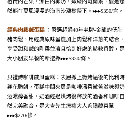
橙黃的芒果，潔白的椰奶，嫩綠的斑蘭葉，像是悠
然躺在夏風漫漫的海南沙灘樹蔭下。▸▸▸$350/盒。
經典肉鬆鹹蛋糕
：嚴選超過40年老牌-金龍的低脂
豬肉鬆，用經典原味蛋糕加上肉鬆和洋蔥的結合，
享受甜和鹹的剛柔並濟且恰到好處的鬆軟香醇，是
大小朋友早餐的新選擇▸▸▸$330/條。
貝禮詩咖啡戚風蛋糕：表層撒上微烤過後的比利時
蓮花脆餅，蛋糕中間夾層是咖啡溫柔微苦滋味與奶
酒濃醇香甜，奶酒經過烘烤後釋放的酒香和咖啡自
然完美融合，是大吉先生療癒大人系隱藏菜單
▸▸▸$270/條。