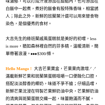
味濃郁，可以打成汁液添加在甜點內，也可添加在
白飯中一起煮，煮好的飯會有股特殊香味，相當誘
人；除此之外，新鮮的班蘭葉汁還可以用來替食物
染色，是個優秀的食材。
大吉先生的綠班蘭戚風蛋糕就是美好的初嚐，less
is more，猶如森林裡自然的芬多精，溫暖清新，簡
單帶著浪漫。▸▸▸$300/條。
Hello Mango !
​ 大吉芒果寶盒，芒果果肉激增.ᐟ .ᐟ
滿載新鮮芒果和斑蘭葉蛋糕咀嚼一口便融化口腔，
搭配淡淡醇香的椰奶，味道不爭不搶；仔細品嚐，
新鮮芒果沈浸在特製芒果鮮奶油中央，芒果鮮奶油
的清爽與斑蘭蛋糕交織一起，味蕾飽滿而不膩。