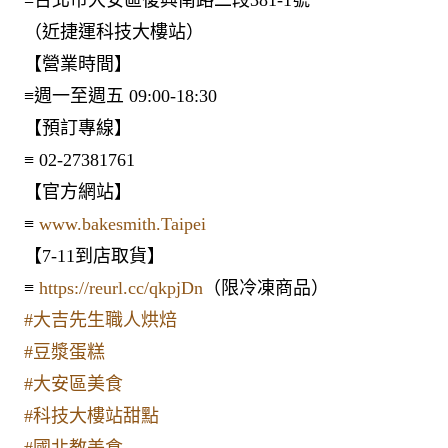
≡台北市大安區復興南路二段381-1號
（近捷運科技大樓站）
【營業時間】
≡週一至週五 09:00-18:30
【預訂專線】
≡ 02-27381761
【官方網站】
≡
www.bakesmith.Taipei
【7-11到店取貨】
≡
https://reurl.cc/qkpjDn
（限冷凍商品）
#大吉先生職人烘焙
#豆漿蛋糕
#大安區美食
#科技大樓站甜點