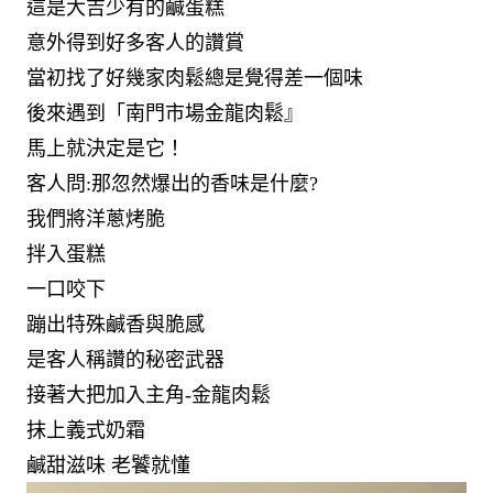
這是大吉少有的鹹蛋糕
意外得到好多客人的讚賞
當初找了好幾家肉鬆總是覺得差一個味
後來遇到「南門市場金龍肉鬆』
馬上就決定是它！
客人問:那忽然爆出的香味是什麼?
我們將洋蔥烤脆
拌入蛋糕
一口咬下
蹦出特殊鹹香與脆感
是客人稱讚的秘密武器
接著大把加入主角-金龍肉鬆
抹上義式奶霜
鹹甜滋味 老饕就懂