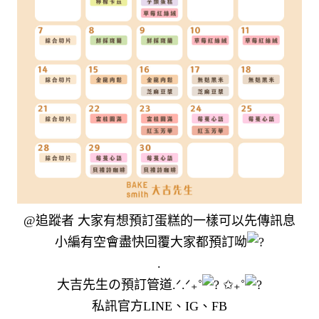
@追蹤者 大家有想預訂蛋糕的一樣可以先傳訊息

小編有空會盡快回覆大家都預訂呦
.

大吉先生の預訂管道.ᐟ.ᐟ₊˚
 ✩₊˚
私訊官方LINE、IG、FB
