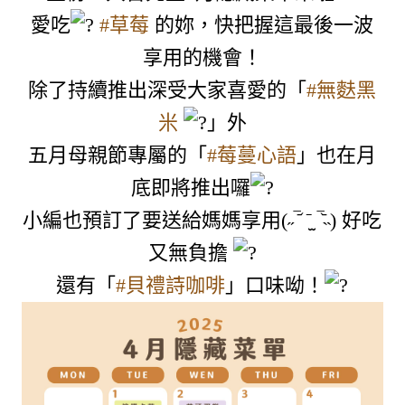
愛吃
#草莓
 的妳，快把握這最後一波
享用的機會！

除了持續推出深受大家喜愛的「
#無麩黑
米
」外

五月母親節專屬的「
#莓蔓心語
」也在月
底即將推出囉
小編也預訂了要送給媽媽享用(˶‾᷄ ⁻̫ ‾᷅˵) 好吃
又無負擔 
還有「
#貝禮詩咖啡
」口味呦！