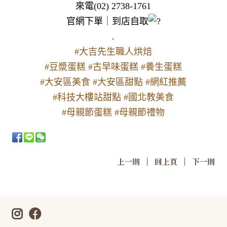
來電(02) 2738-1761

官網下單｜到店自取
#大吉先生職人烘焙
#豆漿蛋糕
#古早味蛋糕
#養生蛋糕
#大安區美食
#大安區甜點
#網紅推薦
#科技大樓站甜點
#國北教美食
#母親節蛋糕
#母親節禮物
|
|
上一則
回上頁
下一則