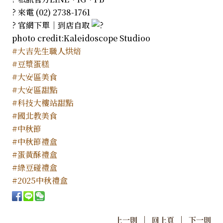
? 來電 (02) 2738-1761
? 官網下單｜到店自取
photo credit:Kaleidoscope Studioo
#大吉先生職人烘焙
#豆漿蛋糕
#大安區美食
#大安區甜點
#科技大樓站甜點
#國北教美食
#中秋節
#中秋節禮盒
#蛋黃酥禮盒
#綠豆碰禮盒
#2025中秋禮盒
|
|
上一則
回上頁
下一則