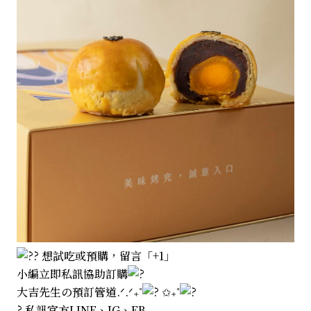
想試吃或預購，留言「+1」
小編立即私訊協助訂購
大吉先生の預訂管道.ᐟ.ᐟ₊˚
✩₊˚
? 私訊官方LINE、IG、FB