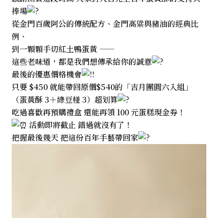
捧場
從金門百歲阿公的傳統配方、金門高粱與豬油的經典比
例、
到一顆顆手切紅土鴨蛋黃 ——
這些老味道，都是我們想傳承給你的誠意
最後的優惠價格機會
只要 $450 就能帶回原價$540的「吉月團圓六入組」
（蛋黃酥 3＋綠豆椪 3）超划算
吃過喜歡再預購禮盒 還能再領 100 元蛋糕現金券！
活動即將截止 錯過就沒有了！
把握最後幾天 把這份百年手藝帶回家