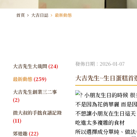
首頁
大吉日誌
最新動態
發佈日期：2026-01-07
大吉先生大哉問
(24)
大吉先生~生日蛋糕首選
最新動態
(259)
大吉先生創業三二事
小朋友生日的時候 很
(2)
不是因為花俏華麗 而是
微大叔的手拙食譜記錄
不想讓小朋友在生日這天
(11)
吃進太多複雜的食材
所以選擇成分單純、做法
郊遊趣
(22)