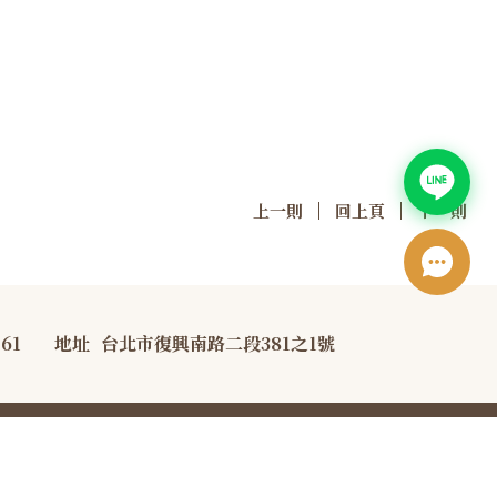
|
|
上一則
回上頁
下一則
761
地址
台北市復興南路二段381之1號
宣告
防詐騙宣導資訊