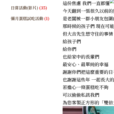
這份焦慮 我們一直都懂
日常活動(影片)
(35)
今天翻到一張很久以前的
是老闆被一群小朋友包圍
彌月蛋糕試吃活動
(1)
那時候的孩子們 現在可
但大吉先生想守住的事情
給孩子們
給你們
也給家中的長輩們
最安心、最單純的幸福
謝謝你們把這麼重要的日
也謝謝這些年 一起長大
若擔心一條蛋糕吃不夠
可以偷偷私訊我們
為您客製正方形的「雙倍