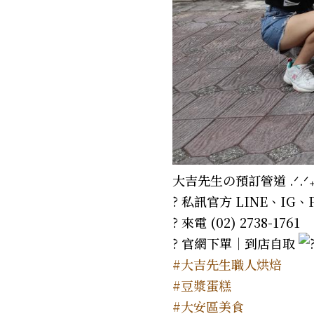
大吉先生の預訂管道 .ᐟ.ᐟ₊
? 私訊官方 LINE、IG、
? 來電 (02) 2738-1761
? 官網下單｜到店自取
#大吉先生職人烘焙
#豆漿蛋糕
#大安區美食