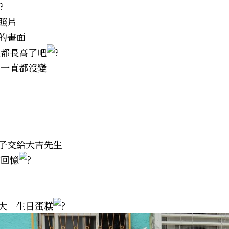
照片
的畫面
能都長高了吧
 一直都沒變
子交給大吉先生
的回憶
大」生日蛋糕