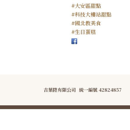
#大安區甜點
#科技大樓站甜點
#國北教美食
#生日蛋糕
吉葉陞有限公司
統一編號 42824857
COPYRIGHT © B