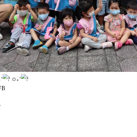
˚
✩₊˚
FB