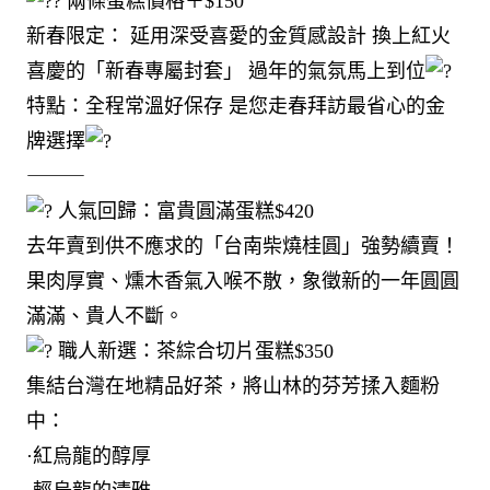
兩條蛋糕價格＋$150
新春限定： 延用深受喜愛的金質感設計 換上紅火
喜慶的「新春專屬封套」 過年的氣氛馬上到位
特點：全程常溫好保存 是您走春拜訪最省心的金
牌選擇
⸻
人氣回歸：富貴圓滿蛋糕$420
去年賣到供不應求的「台南柴燒桂圓」強勢續賣！
果肉厚實、燻木香氣入喉不散，象徵新的一年圓圓
滿滿、貴人不斷。
職人新選：茶綜合切片蛋糕$350
集結台灣在地精品好茶，將山林的芬芳揉入麵粉
中：
·紅烏龍的醇厚