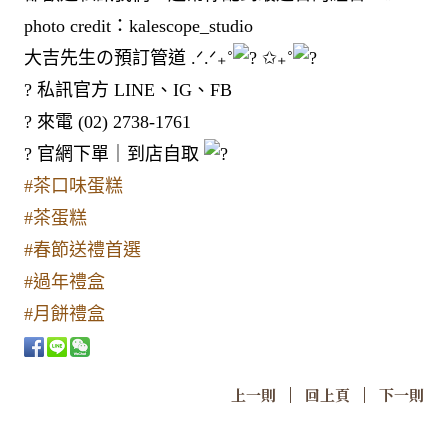
photo credit：kalescope_studio
大吉先生の預訂管道 .ᐟ.ᐟ₊˚
✩₊˚
? 私訊官方 LINE、IG、FB
? 來電 (02) 2738-1761
? 官網下單｜到店自取
#茶口味蛋糕
#茶蛋糕
#春節送禮首選
#過年禮盒
#月餅禮盒
|
|
上一則
回上頁
下一則