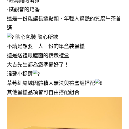
·輕烏龍的清雅
·鐵觀音的焙香
這是一份能讓長輩點頭、年輕人驚艷的質感午茶首
選
貼心包裝 隨心所欲
不論是想要一人一份的單盒裝蛋糕
還是送禮最體面的精緻禮盒
大吉先生都為您準備好了！
溫馨小提醒
草莓紅絲絨因體積大無法與禮盒組搭配
其他蛋糕品項皆可自由搭配組合