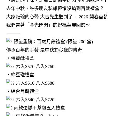
「最好的年味，是那口記憶中閃閃發光的味道。」
去年中秋，許多朋友私訊惋惜沒搶到百歲禮盒？
大家敲碗的心聲 大吉先生聽到了！ 2026 開春首發
我們帶著「金光閃閃」的祝福華麗回歸～
⸻
限量重磅：百歲月餅禮盒 (限量 200 盒)
傳承百年的手藝 是中秋節秒殺的傳奇
・蛋黃酥禮盒
六入$570 八入$760
・綠豆碰禮盒
六入$510 八入$680
・綜合月餅禮盒
六入$540 八入$720
兩款蛋糕＋茶包五入禮盒