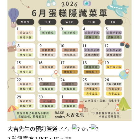
大吉先生の預訂管道 .ᐟ.ᐟ₊˚
✩₊˚