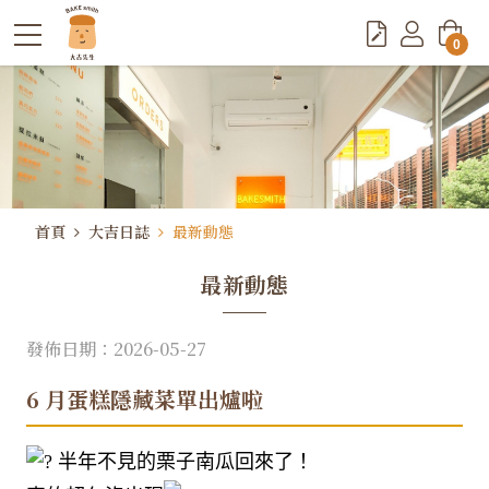
0
首頁
大吉日誌
最新動態
最新動態
發佈日期：2026-05-27
6 月蛋糕隱藏菜單出爐啦
半年不見的栗子南瓜回來了！