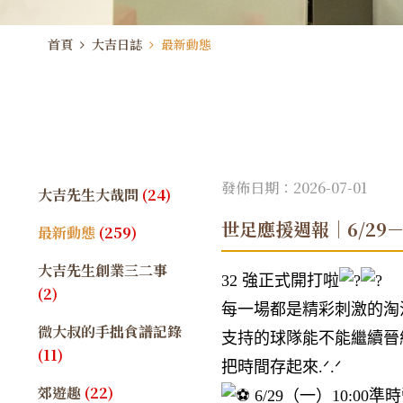
首頁
大吉日誌
最新動態
發佈日期：2026-07-01
大吉先生大哉問
(24)
世足應援週報｜6/29－
最新動態
(259)
大吉先生創業三二事
32 強正式開打啦
(2)
每一場都是精彩刺激的淘
微大叔的手拙食譜記錄
支持的球隊能不能繼續晉
(11)
把時間存起來.ᐟ.ᐟ
郊遊趣
(22)
6/29（一）10:00準