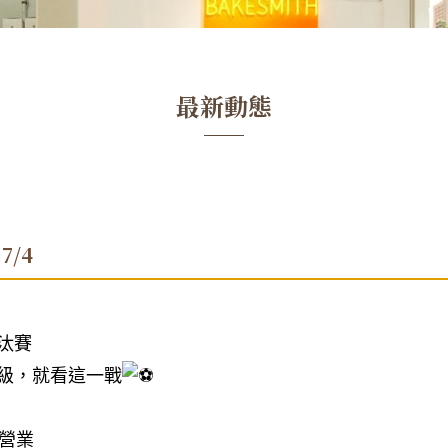
最新動態
7/4
汰賽
級，就看這一戰
時營業