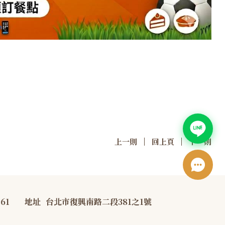
|
|
上一則
回上頁
下一則
761
地址
台北市復興南路二段381之1號