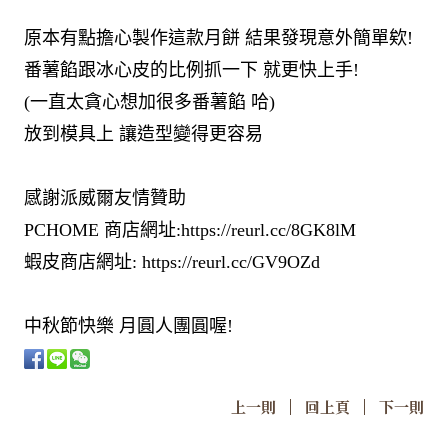
原本有點擔心製作這款月餅 結果發現意外簡單欸!
番薯餡跟冰心皮的比例抓一下 就更快上手!
(一直太貪心想加很多番薯餡 哈)
放到模具上 讓造型變得更容易
感謝派威爾友情贊助
PCHOME 商店網址:https://reurl.cc/8GK8lM
蝦皮商店網址: https://reurl.cc/GV9OZd
中秋節快樂 月圓人團圓喔!
|
|
上一則
回上頁
下一則