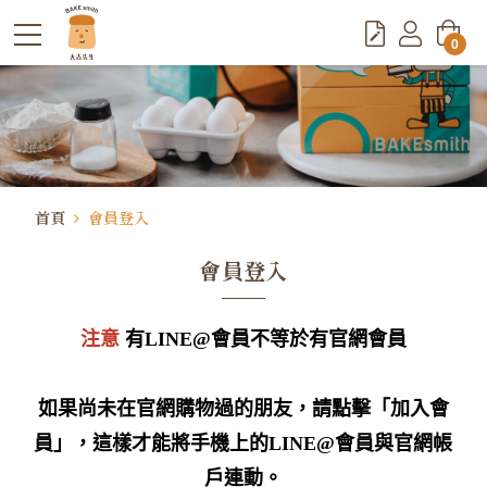
0
首頁
會員登入
會員登入
注意
有LINE@會員不等於有官網會員
如果尚未在官網購物過的朋友，請點擊「加入會
員」，這樣才能將手機上的LINE@會員與官網帳
戶連動。