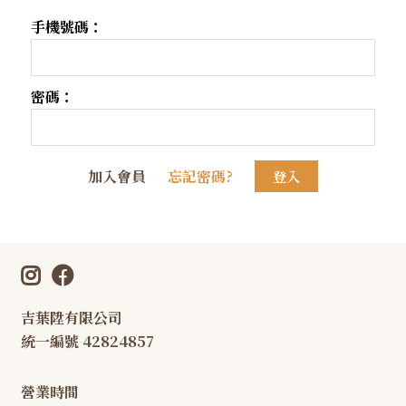
手機號碼：
密碼：
加入會員
忘記密碼?
吉葉陞有限公司
統一編號 42824857
營業時間