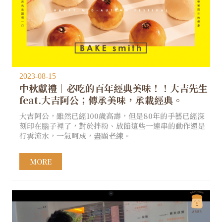
2023-08-15
中秋獻禮｜必吃的百年經典美味！！大吉先生
feat.大吉阿公；傳承美味，承載經典。 ​
大吉阿公，雖然已經100歲高壽，但是80年的手藝已經深
刻印在腦子裡了，對於拌粉、放餡這些一連串的動作還是
行雲流水，一氣呵成，盡顯老練。
MORE