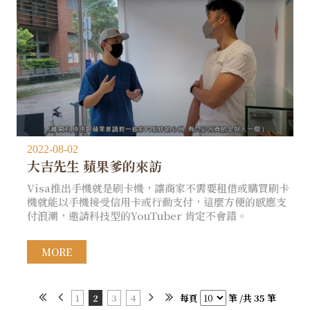
2022-08-02
大吉先生 蘋果爹的來訪
Visa推出手機就是刷卡機，讓商家不需要租借或購買刷卡
機就能以手機接受信用卡或行動支付，這麼方便的感應支
付浪潮，邀請科技型的YouTuber 肯定不會錯。​
MORE
1
2
3
4
每頁
筆 /共 35 筆