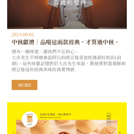
2023-09-02
中秋獻禮｜品嚐這兩款經典，才算過中秋。
總有一種味道，讓我們不忘初心。
大吉先生平時總會說阿公的綠豆椪是他吃過最好吃的(詞
窮)，這些味蕾記憶對於大吉先生來說，累積著對蛋黃酥和
綠豆椪這份經典美味的真實情感
MORE