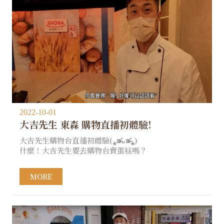
2022-10-01
大吉先生 東森 購物直播初體驗!
大吉先生購物台直播初體驗(⁎⁍̴̛ᴗ⁍̴̛⁎)​
什麼！大吉先生要去購物台賣蛋糕嗎？​
MORE