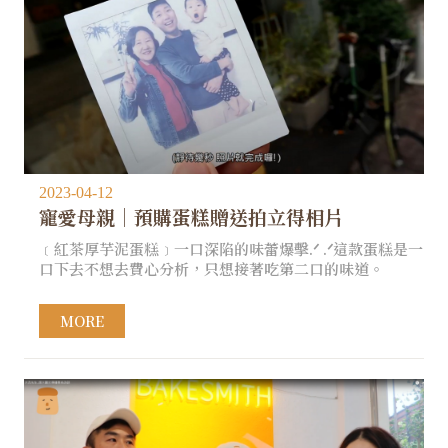
2023-04-12
寵愛母親｜預購蛋糕贈送拍立得相片
﹝紅茶厚芋泥蛋糕﹞一口深陷的味蕾爆擊.ᐟ .ᐟ這款蛋糕是一
口下去不想去費心分析，只想接著吃第二口的味道。
MORE