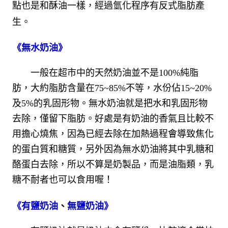
點也是和酥油一樣，經過氫化程序有反式脂肪產
生。
《無水奶油》
　　一般在超市中的天然奶油並不是100%純脂
肪，大約脂肪含量在75~85%不等，水份佔15~20%
及5%的乳固形物。無水奶油就是把水和乳固形物
去除，僅留下脂肪。好處是有奶油的香氣且比較不
用擔心燒焦，因為已經去除在加熱過程會導致焦化
的蛋白質和糖質，另外因為無水奶油將其中乳糖和
酪蛋白去除，所以不算是奶製品，而是油脂類，乳
糖不耐者也可以食用喔！
《有鹽奶油
、
無鹽奶油》