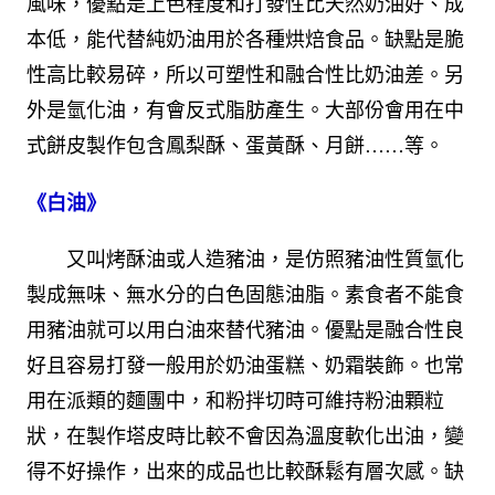
風味，
優點是上色程度和打發性比天然奶油好
、
成
本低，
能代替純奶油用於各種烘焙食品。缺點是脆
性高比較易碎，所以可塑性和融合性比奶油差。另
外是氫化油，有會反式脂肪產生。大部份會用在中
式餅皮製作包含鳳梨酥、蛋黃酥、月餅……等。
《白油》
又叫烤酥油或人造豬油，是仿照豬油性質氫化
製成無味、無水分的白色固態油脂。素食者不能食
用豬油就可以用白油來替代豬油。
優點是融合性良
好且容易打發
一般用於奶油蛋糕、奶霜裝飾。也常
用在派類的麵團中，和粉拌切時可維持粉油顆粒
狀，在製作塔皮時比較不會因為溫度軟化出油，變
得不好操作，出來的成品也比較酥鬆有層次感。缺