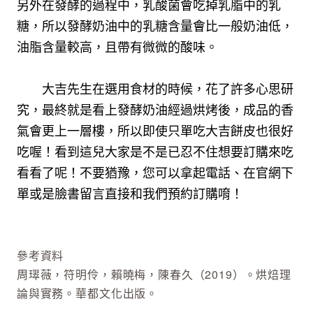
另外在發酵的過程中，乳酸菌會吃掉乳脂中的乳
糖，所以發酵奶油中的乳糖含量會比一般奶油低，
油脂含量較高，且帶有微微的酸味。

　　大吉先生在選用食材的時候，花了許多心思研
究，最終就是看上發酵奶油經過烘烤後，成品的香
氣會更上一層樓，所以即使只單吃大吉餅皮也很好
吃喔！看到這兒大家是不是已忍不住想要訂購來吃
看看了呢！不要猶豫，您可以拿起電話、在官網下
單或是臉書留言直接和我們預約訂購唷！

參考資料
周璻薇，符明伶，賴曉梅，陳春久（2019）。烘焙理
論與實務。華都文化出版。