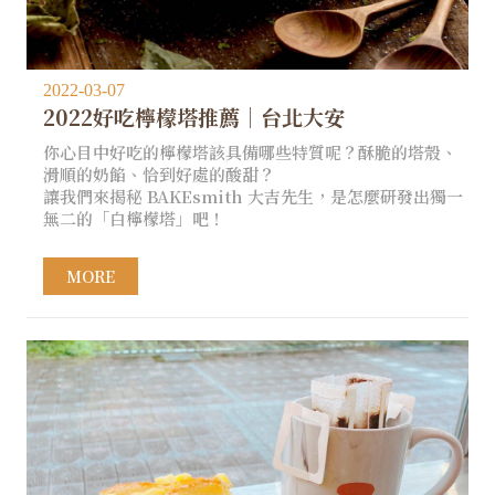
2022-03-07
2022好吃檸檬塔推薦│台北大安
你心目中好吃的檸檬塔該具備哪些特質呢？酥脆的塔殼、
滑順的奶餡、恰到好處的酸甜？
讓我們來揭秘 BAKEsmith 大吉先生，是怎麼研發出獨一
無二的「白檸檬塔」吧！
MORE