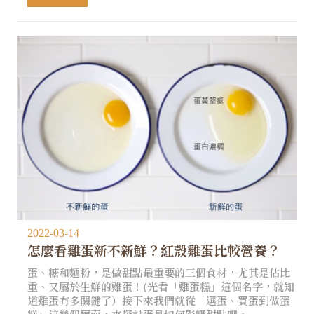
2022-03-14
怎麼看雞蛋新不新鮮？紅殼雞蛋比較營養？
蛋、糖和麵粉，是做甜點最重要的三個食材，尤其是佔比
重、又屬於生鮮的雞蛋！(光看「雞蛋糕」這個名字，就知
道雞蛋有多關鍵了）接下來我們就從「選蛋、買蛋到做蛋