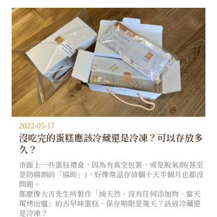
2022-05-17
沒吃完的蛋糕應該冷藏還是冷凍？可以存放多
久？
市面上一些蛋糕禮盒，因為有真空包裝，或是脫氧劑(甚至
是防腐劑的「協助」)，好像常溫存放個十天半個月也都沒
問題。
那麼像大吉先生所製作「純天然、沒有任何添加物、當天
現烤出爐」的古早味蛋糕，保存期限是幾天？該放冷藏還
是冷凍？