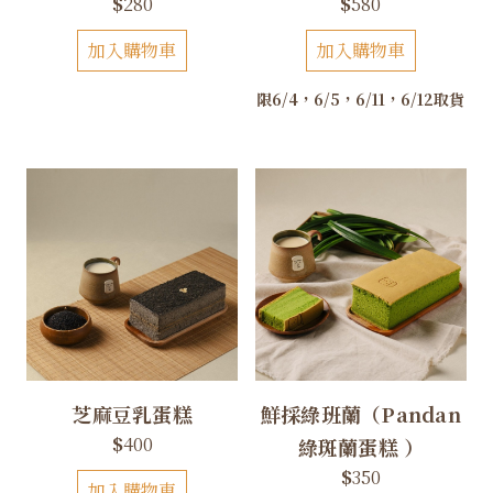
$
280
$
580
加入購物車
加入購物車
限6/4，6/5，6/11，6/12取貨
芝麻豆乳蛋糕
鮮採綠班蘭（Pandan
$
400
綠斑蘭蛋糕 ）
$
350
加入購物車