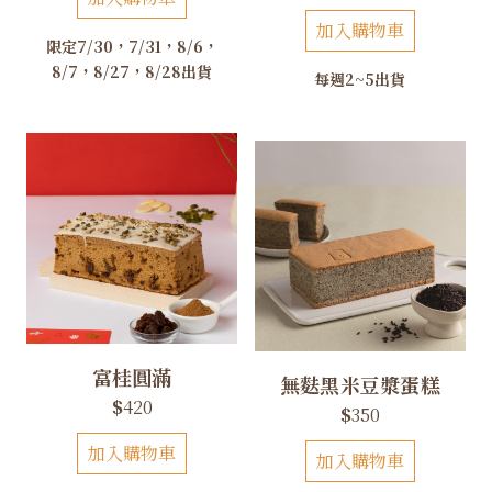
加入購物車
限定7/30，7/31，8/6，
8/7，8/27，8/28出貨
每週2~5出貨
富桂圓滿
無麩黑米豆漿蛋糕
$
420
$
350
加入購物車
加入購物車