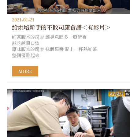
2021-01-21
給烘培新手的不敗司康食譜＜有影片＞
紅茶版本的司康 讓鼻息間多一股清香
越吃越順口欸
原味版本的司康 抹個果醬 配上一杯熱紅茶
整個優雅起來!
MORE