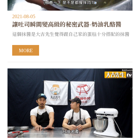
2021-08-05
讓吐司瞬間變高級的秘密武器-奶油乳酪醬
這個抹醬是大吉先生覺得跟自己家的蛋糕十分搭配的抹醬
MORE