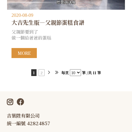
2020-08-09
大吉先生版—父親節蛋糕食譜
父親節要到了
做一個給爸爸的蛋糕
MORE
1
2
每頁
筆 /共 11 筆
吉葉陞有限公司
統一編號 42824857