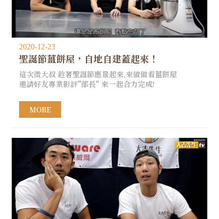
2020-12-23
聖誕節薑餅屋，自地自建蓋起來！
這次微大叔 趁著聖誕節應景起來,來做做看薑餅屋
邀請好友專業影評"部長" 來一起合力完成!
MORE