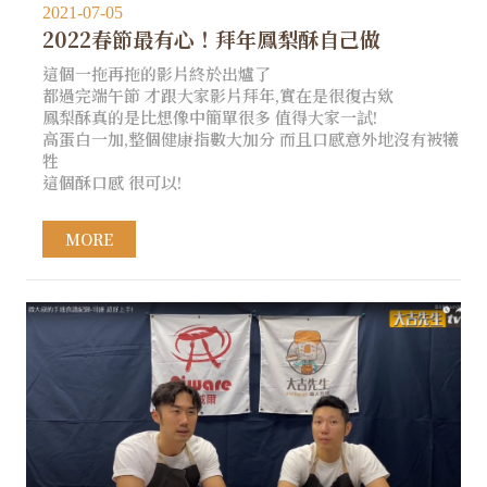
2021-07-05
2022春節最有心！拜年鳳梨酥自己做
這個一拖再拖的影片終於出爐了
都過完端午節 才跟大家影片拜年,實在是很復古欸
鳳梨酥真的是比想像中簡單很多 值得大家一試!
高蛋白一加,整個健康指數大加分 而且口感意外地沒有被犧
牲
這個酥口感 很可以!
MORE