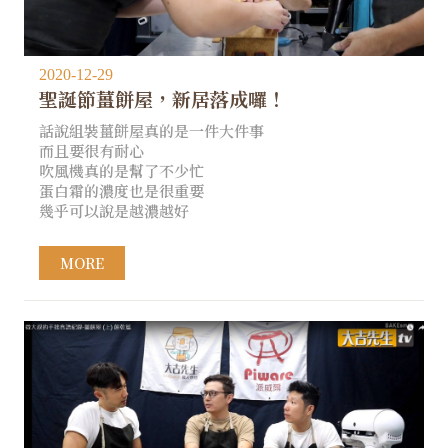
2020-12-29
聖誕節薑餅屋，新居落成囉！
話說組裝薑餅屋真的是一件大件事
而且要很有耐心
吹風機真的是幫了不少忙
蛋白霜的濃度也是很重要
幾乎可以說是越濃越好
MORE