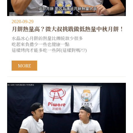
2020-09-29
月餅熱量高？微大叔挑戢做低熱量中秋月餅！
水晶冰心月餅的熱量比傳統款少很多
吃起來負擔少一些也健康一點
這樣烤肉才能多吃一些阿(這樣對嗎?!?)
MORE