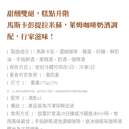
甜醺雙絕，糕點升階
馬斯卡彭提拉米蘇，萊姆咖啡奶酒調
配，行家滋味！
[ 製造成分 ]：馬斯卡彭、濃縮咖啡、雞蛋、砂糖、鮮奶
油、手指餅酒、萊姆酒、奶酒、咖啡酒
[ 保存方式 ]：密封冷藏可保存2日、冷凍5日
[ 素食可否食用 ]：蛋奶素
[ 尺寸 ]： 重量175g±5%
註：以上數字為長期平均值，由於為手工製作，因此裝填時與平均數字有所誤差。
[ 配件 ]：湯匙x1
[ 備註 ]：產品皆為冷凍保鮮出貨
[ 食用方式 ]：放置於室溫20分鐘或冷藏退冰6小時，食
用風味最佳；手指餅乾浸泡濃縮咖啡，退冰過程有咖啡液