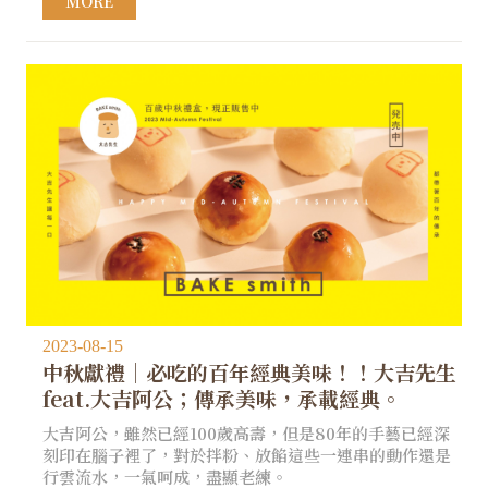
MORE
2023-08-15
中秋獻禮｜必吃的百年經典美味！！大吉先生
feat.大吉阿公；傳承美味，承載經典。 ​
大吉阿公，雖然已經100歲高壽，但是80年的手藝已經深
刻印在腦子裡了，對於拌粉、放餡這些一連串的動作還是
行雲流水，一氣呵成，盡顯老練。