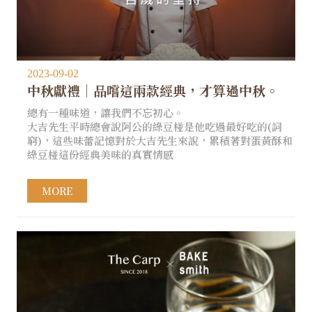
2023-09-02
中秋獻禮｜品嚐這兩款經典，才算過中秋。
總有一種味道，讓我們不忘初心。
大吉先生平時總會說阿公的綠豆椪是他吃過最好吃的(詞
窮)，這些味蕾記憶對於大吉先生來說，累積著對蛋黃酥和
綠豆椪這份經典美味的真實情感
MORE