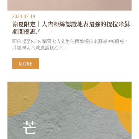
2023-07-19
涼夏限定｜大吉粉絲認證地表最強的提拉米蘇
期間優惠.ᐟ
即日起至8/18 購買大吉先生任兩款提拉米蘇享9折優惠，
另加贈切片戚風蛋糕乙片。
MORE