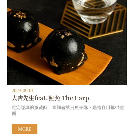
2023-09-01
大吉先生feat. 鯉魚 The Carp
吃完經典的蛋黃酥，來個奢華烏魚子酥，送禮自用都很體
面。
MORE