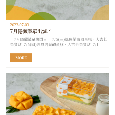
2023-07-03
7月隱藏菜單出爐.ᐟ
｜7月隱藏菜單快閃日｜ ​ 7/5(三)綠斑蘭戚風蛋糕、大吉芒
果寶盒 7/6(四)經典肉鬆鹹蛋糕、大吉芒果寶盒 7/1
MORE