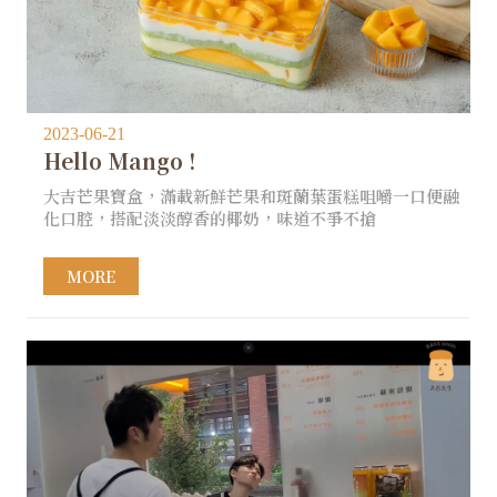
2023-06-21
Hello Mango ! ​
大吉芒果寶盒，滿載新鮮芒果和斑蘭葉蛋糕咀嚼一口便融
化口腔，搭配淡淡醇香的椰奶，味道不爭不搶
MORE