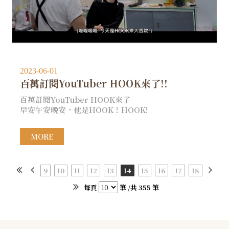
2023-06-01
百萬訂閱YouTuber HOOK來了!!
百萬訂閱YouTuber HOOK來了
早安午安晚安，他是HOOK！HOOK!
MORE
9
10
11
12
13
14
15
16
17
18
每頁
筆 /共 355 筆