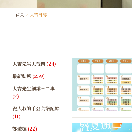
首頁
大吉日誌
大吉先生大哉問
(24)
最新動態
(259)
大吉先生創業三二事
(2)
微大叔的手拙食譜記錄
(11)
郊遊趣
(22)