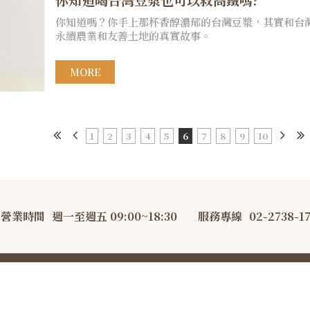
你知道嗎？你手上那杯香醇濃郁的台灣豆漿，其實和台
永續農業和友善土地的真實故事。
MORE
1
2
3
4
5
6
7
8
9
10
營業時間
週一至週五 09:00~18:30
服務專線
02-2738-1
AKEsmith 大吉先生·職人烘焙 All Rights Reserved.
隱私權