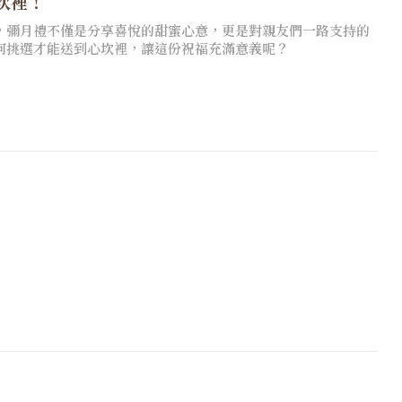
坎裡！
，彌月禮不僅是分享喜悅的甜蜜心意，更是對親友們一路支持的
何挑選才能送到心坎裡，讓這份祝福充滿意義呢？