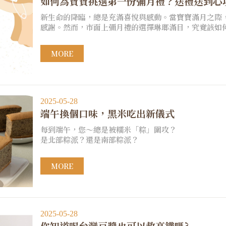
如何為寶寶挑選第一份彌月禮？送禮送到心
新生命的降臨，總是充滿喜悅與感動。當寶寶滿月之際
感謝。然而，市面上彌月禮的選擇琳瑯滿目，究竟該如
MORE
2025-05-28
端午換個口味，黑米吃出新儀式
每到端午，您～總是被糯米「粽」圍攻？
是北部粽派？還是南部粽派？
MORE
2025-05-28
你知道喝台灣豆漿也可以救高鐵嗎?