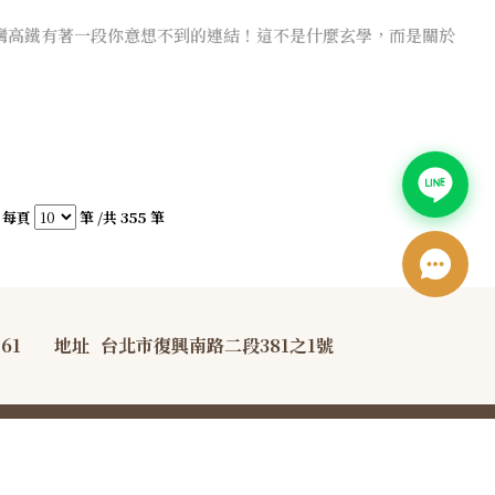
灣高鐵有著一段你意想不到的連結！這不是什麼玄學，而是關於
每頁
筆 /共 355 筆
761
地址
台北市復興南路二段381之1號
宣告
防詐騙宣導資訊