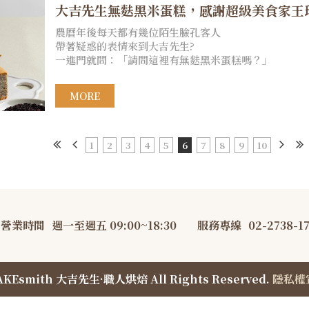
大吉先生無麩黑米蛋糕，感謝超級美食家王
農曆年後每天都有幾位陌生臉孔客人
帶著疑惑的表情來到大吉先生?
一進門就問：「請問這裡有無麩黑米蛋糕嗎？」
MORE
1
2
3
4
5
6
7
8
9
10
營業時間
週一至週五 09:00~18:30
服務專線
02-2738-1
AKEsmith 大吉先生·職人烘焙 All Rights Reserved.
隱私權