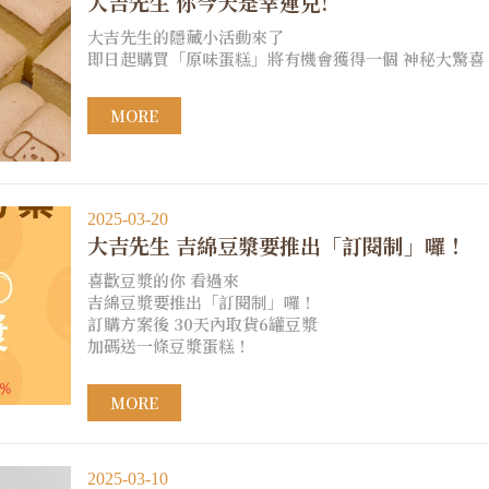
大吉先生 你今天是幸運兒!
大吉先生的隱藏小活動來了
即日起購買「原味蛋糕」將有機會獲得一個 神秘大驚喜
MORE
2025-03-20
大吉先生 吉綿豆漿要推出「訂閱制」囉！
喜歡豆漿的你 看過來
吉綿豆漿要推出「訂閱制」囉！
訂購方案後 30天內取貨6罐豆漿
加碼送一條豆漿蛋糕！
MORE
2025-03-10