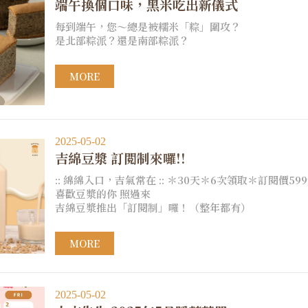
端午換個口味，黑米吃出新儀式
每到端午，您～總是被糯米「粽」圍攻？
是北部粽派？還是南部粽派？
MORE
2025-05-02
吉綿豆漿 訂閲制來囉!!
:: 綿綿入口，吉氣常在 :: ＊30天＊6次領取＊訂閱價59
喜歡豆漿的你 照過來
吉綿豆漿推出「訂閱制」囉！（整年都有）
MORE
2025-05-02