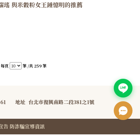
瑞瑤 與米穀粉女王鍾憶明的推薦
每頁
筆 /共 259 筆
761
地址
台北市復興南路二段381之1號
宣告
防詐騙宣導資訊