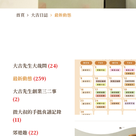
首頁
大吉日誌
最新動態
大吉先生大哉問
(24)
最新動態
(259)
大吉先生創業三二事
(2)
微大叔的手拙食譜記錄
(11)
郊遊趣
(22)