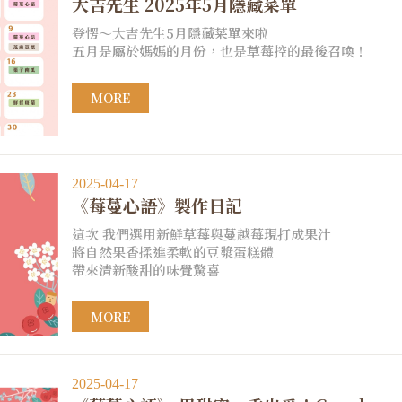
大吉先生 2025年5月隱藏菜單
登愣～大吉先生5月隱藏菜單來啦
五月是屬於媽媽的月份，也是草莓控的最後召喚！
MORE
2025-04-17
《莓蔓心語》製作日記
這次 我們選用新鮮草莓與蔓越莓現打成果汁
將自然果香揉進柔軟的豆漿蛋糕體
帶來清新酸甜的味覺驚喜
MORE
2025-04-17