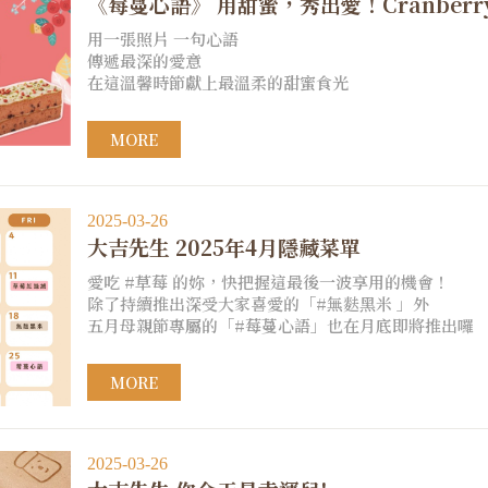
《莓蔓心語》 用甜蜜，秀出愛！Cranberry L
用一張照片 一句心語
傳遞最深的愛意
在這溫馨時節獻上最溫柔的甜蜜食光
MORE
2025-03-26
大吉先生 2025年4月隱藏菜單
愛吃 #草莓 的妳，快把握這最後一波享用的機會！
除了持續推出深受大家喜愛的「#無麩黑米 」外
五月母親節專屬的「#莓蔓心語」也在月底即將推出囉
MORE
2025-03-26