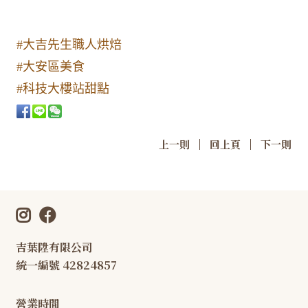
#大吉先生職人烘焙
#大安區美食
#科技大樓站甜點
|
|
上一則
回上頁
下一則
吉葉陞有限公司
統一編號 42824857
營業時間