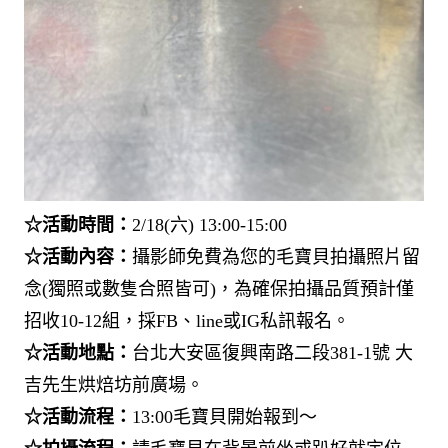
☆活動時間：
2/18(六) 13:00-15:00
☆活動內容：
攝影師免費為您的毛寶貝拍攝照片留
念(獨照或數隻合照皆可)，為確保拍攝品質預計僅
招收10-12組，採FB、line或IG私訊報名。​
☆活動地點：
台北大安區復興南路二段381-1號 大
吉先生烘焙坊前廣場。
☆活動流程：
13:00毛寶貝開始報到～