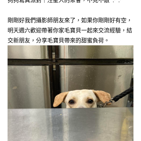
狗狗寫真派對｜汪星人的聚會，不見不散 ​ .ᐟ .ᐟ
剛剛好我們攝影師朋友來了，如果你剛剛好有空，
明天週六歡迎帶著你家毛寶貝一起來交流經驗，結
交新朋友，分享毛寶貝帶來的甜蜜負荷。