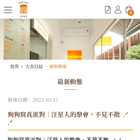
0
首頁
大吉日誌
最新動態
最新動態
發佈日期：2023-02-17
狗狗寫真派對｜汪星人的聚會，不見不散 ​ .ᐟ
.ᐟ