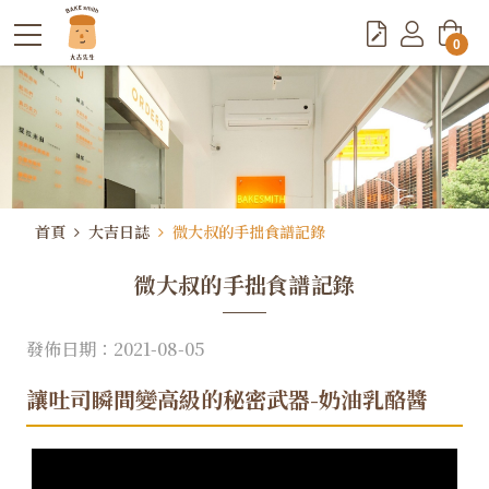
0
首頁
大吉日誌
微大叔的手拙食譜記錄
微大叔的手拙食譜記錄
發佈日期：2021-08-05
讓吐司瞬間變高級的秘密武器-奶油乳酪醬