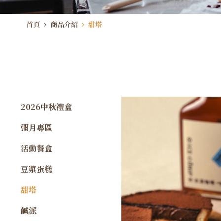
首頁
商品介紹
甜塔
2026中秋禮盒
彌月專區
活動餐盒
豆漿蛋糕
甜塔
鹹派