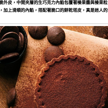
薄脆外皮，中間夾層的生巧克力內餡包覆著榛果醬與榛果
，加上滑順的內餡，搭配著脆口的餅乾塔皮，真是迷人的