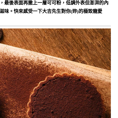
粒，最後表面再撒上一層可可粉，低調外表但澎湃的內
滋味。快來感受一下大吉先生對你(妳)的極致寵愛