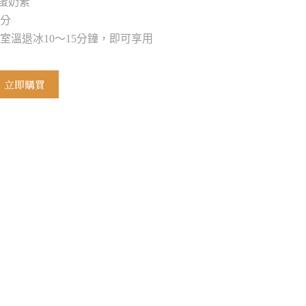
：蛋奶素
公分
置室溫退冰10～15分鐘，即可享用
立即購買