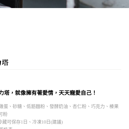
力塔
力塔，就像擁有著愛情，天天寵愛自己！
新鮮雞蛋、砂糖、低筋麵粉、發酵奶油
、
杏仁粉
、巧克力、榛果
可粉
封冷藏可保存1日、冷凍10日
(建議)