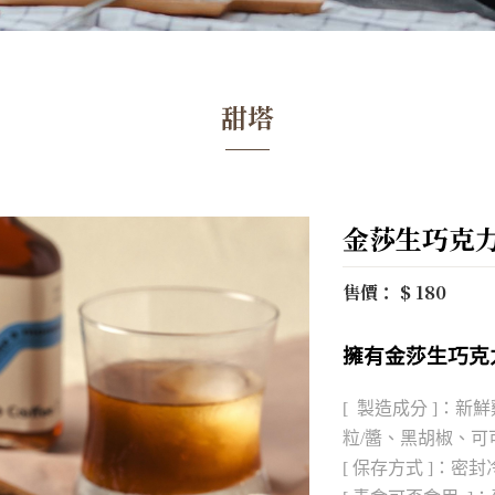
甜塔
金莎生巧克
售價： $ 180
擁有金莎生巧克
[ 製造成分 ]：
粒/醬、黑胡椒、可
[ 保存方式 ]：密