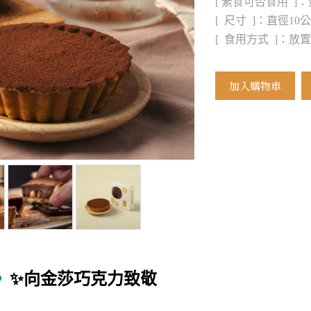
[ 素食可否食用 ]
[ 尺寸 ]：直徑10
[ 食用方式 ]：放
加入購物車
》
✨
向金莎巧克力致敬