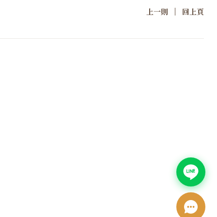
|
上一則
回上頁