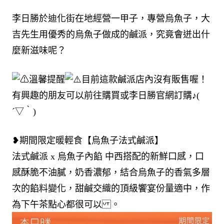
李日勝於迪化街在地經營一甲子，專營烏魚子，大
吉先生用優秀的烏魚子做成的鹹派，究竟會迸出什
麼新滋味呢？
溫馨提醒
目前這款鹹派店內沒有販售喔！
有興趣的朋友可以前往購買或李日勝官網訂購♪(
´▽｀)
❥期間限定暖輕食【烏魚子法式鹹派】
法式鹹派 x 烏魚子內餡 中西搭配的新鮮口感，口
感酥脆不油膩，奶香濃郁，結合烏魚子的香氣多層
次的餡料變化，甜鹹交織的頂級饗宴份量適中，作
為下午茶點心都很可以 。