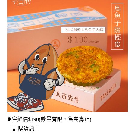
❥嘗鮮價$190(數量有限，售完為止)
｜訂購資訊｜