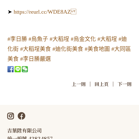
➤
https://reurl.cc/WDE8AZ
#李日勝
#烏魚子
#大稻埕
#烏金文化
#大稻埕
#迪
化街
#大稻埕美食
#迪化街美食
#美食地圖
#大同區
美食
#李日勝嚴選
|
|
上一則
回上頁
下一則
吉葉陞有限公司
統一編號 42824857